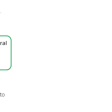
s.
ral
to